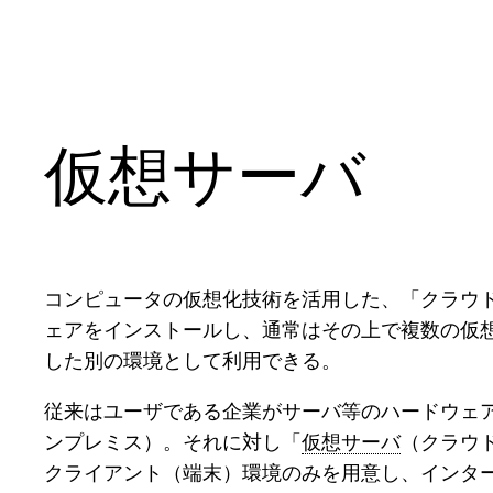
内
容
を
ス
キ
仮想サーバ
ッ
プ
コンピュータの仮想化技術を活用した、「クラウ
ェアをインストールし、通常はその上で複数の仮
した別の環境として利用できる。
従来はユーザである企業がサーバ等のハードウェア
ンプレミス）。それに対し「
仮想サーバ
（クラウ
クライアント（端末）環境のみを用意し、インタ