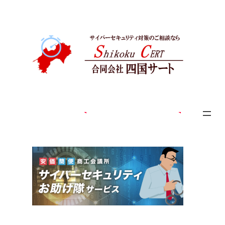
内
容
を
ス
キ
ッ
プ