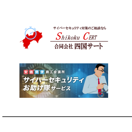
内
容
を
ス
キ
ッ
プ